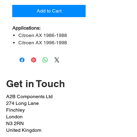
Add to Cart
Applications:
Citroen AX 1986-1988
Citroen AX 1996-1998
Citroen C2 2003-2016
Citroen C3 2002-2010
Citroen C3 Pluriel 2003-2016
Citroen Xsara 1997-2005
Citroen Xsara Coupe 1998-
Get in Touch
2005
Citroen ZX 1991-1998
A2B Components Ltd
Peugeot 205 1983-1997 Box
274 Long Lane
Peugeot 206 1999-2010 Box
Finchley
Peugeot 206 1999-2010
London
N3 2RN
Saloon
United Kingdom
Peugeot 206 1999-2016 Box